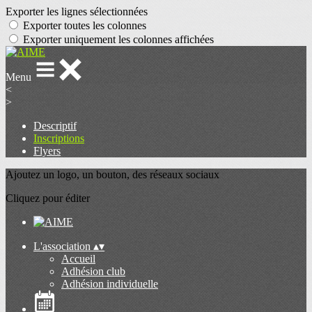
Exporter les lignes sélectionnées
Exporter toutes les colonnes
Exporter uniquement les colonnes affichées
Menu
<
>
Descriptif
Inscriptions
Flyers
Ajoutez un logo, un bouton, des réseaux sociaux
Cliquez pour éditer
L'association
▴
▾
Accueil
Adhésion club
Adhésion individuelle