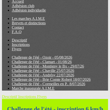
Accueil
Adhésion club
Adhésion individuelle
Les marches A.I.M.E
Brevets et distinctions
Contact
F.A.Q
Descriptif
Inscriptions
Flyers
Challenge de l'été - Ozoir - 05/08/2026
Challenge de l'été - Clamart - 01/08/26
Challenge de l'été - Montigny le Bx - 29/07/26
Challenge de l'été - Chaville 25/07/2026
Challenge de l'été - Andrésy 22/07/2026
Challenge de l'été - Brie Comte Robert 18/07/2026
Challenge de l'été - Cormeilles en P.. 8/07/2026
Marche inaugurale A.I.M.E
Descriptif
Inscriptions
Flyers
Challenge de l'été - inscription 6 km/h