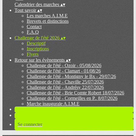
Calendrier des marches
▴
▾
Tout savoir
▴
▾
Les marches A.I.M.E
Brevets et distinctions
Contact
F.A.Q
Challenge de l'été 2026
▴
▾
Descriptif
Inscriptions
Flyers
Retour sur les évènements
▴
▾
Challenge de l'été - Ozoir - 05/08/2026
Challenge de l'été - Clamart - 01/08/26
Challenge de l'été - Montigny le Bx - 29/07/26
Challenge de l'été - Chaville 25/07/2026
Challenge de l'été - Andrésy 22/07/2026
Challenge de l'été - Brie Comte Robert 18/07/2026
Challenge de l'été - Cormeilles en P.. 8/07/2026
Marche inaugurale A.I.M.E
Se connecter